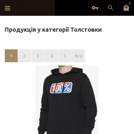
0
Продукція у категорії Толстовки
1
2
3
4
5
Все