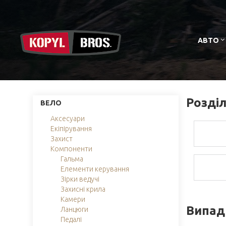
АВТО
Розділ
ВЕЛО
Аксесуари
Екіпірування
Захист
Компоненти
Гальма
Елементи керування
Зірки ведучі
Захисні крила
Камери
Випад
Ланцюги
Педалі