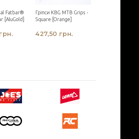
al Fatbar®
Гріпси KBG MTB Grips -
r [AluGold]
Square [Orange]
грн.
427,50 грн.