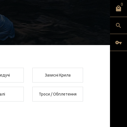
0
Ведучі
Захисні Крила
алі
Троси / Обплетення