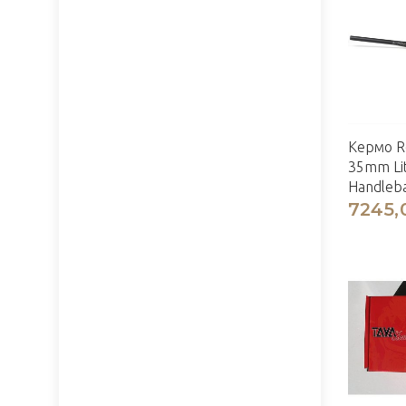
Кермо R
35mm Li
Handleba
7245,