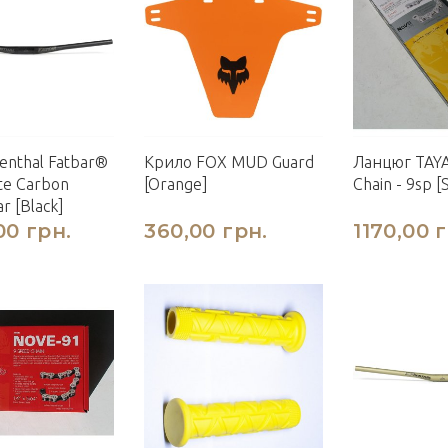
enthal Fatbar®
Крило FOX MUD Guard
Ланцюг TAY
te Carbon
[Orange]
Chain - 9sp [S
r [Black]
00 грн.
360,00 грн.
1170,00 