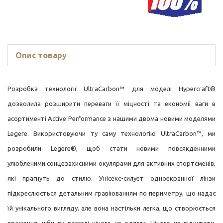
Опис товару
Розробка технології UltraCarbon™ для моделі Hypercraft®
дозволила розширити переваги її міцності та економії ваги в
асортименті Active Performance з нашими двома новими моделями
Legere. Використовуючи ту саму технологію UltraCarbon™, ми
розробили Legere®, щоб стати новими повсякденними
улюбленими сонцезахисними окулярами для активних спортсменів,
які прагнуть до стилю. Унісекс-силует одноекранної лінзи
підкреслюється детальним гравіюванням по периметру, що надає
їй унікального вигляду, але вона настільки легка, що створюється