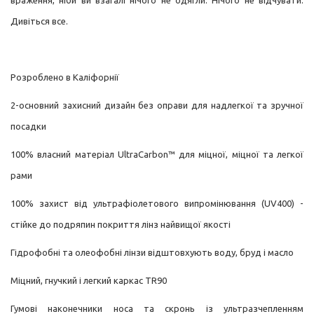
враження, ніби ви взагалі нічого не одягли. Нічого не відчувати.
Дивіться все.
Розроблено в Каліфорнії
2-основний захисний дизайн без оправи для надлегкої та зручної
посадки
100% власний матеріал UltraCarbon™ для міцної, міцної та легкої
рами
100% захист від ультрафіолетового випромінювання (UV400) -
стійке до подряпин покриття лінз найвищої якості
Гідрофобні та олеофобні лінзи відштовхують воду, бруд і масло
Міцний, гнучкий і легкий каркас TR90
Гумові наконечники носа та скронь із ультразчепленням