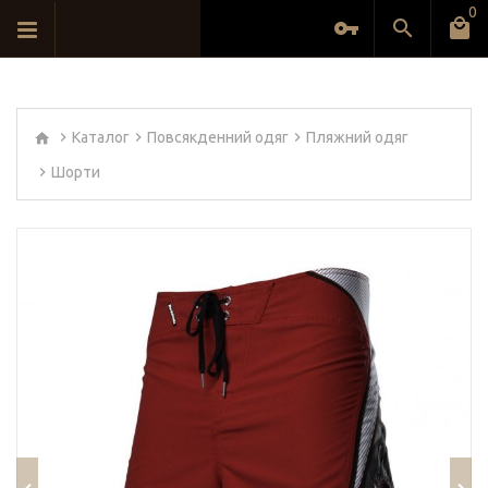
0
Каталог
Повсякденний одяг
Пляжний одяг
Шорти