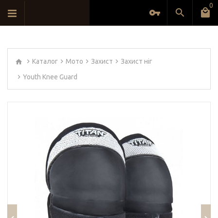
0
Каталог
Мото
Захист
Захист ніг
Youth Knee Guard