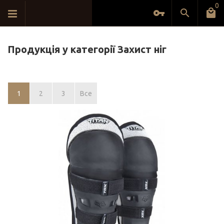
0
Продукція у категорії Захист ніг
1
2
3
Все