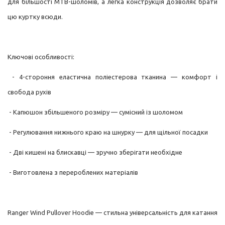
для більшості MTB-шоломів, а легка конструкція дозволяє брати
цю куртку всюди.
Ключові особливості:
- 4-стороння еластична поліестерова тканина — комфорт і
свобода рухів
- Капюшон збільшеного розміру — сумісний із шоломом
- Регулювання нижнього краю на шнурку — для щільної посадки
- Дві кишені на блискавці — зручно зберігати необхідне
- Виготовлена з перероблених матеріалів
Ranger Wind Pullover Hoodie — стильна універсальність для катання