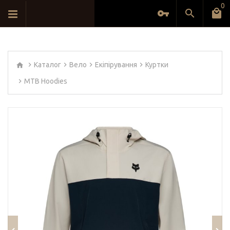
0
Каталог
Вело
Екіпірування
Куртки
MTB Hoodies