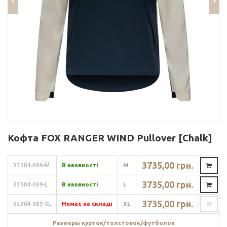
Кофта FOX RANGER WIND Pullover [Chalk]
3735,00 грн.
33384-089-M
В наявності
M
3735,00 грн.
33384-089-L
В наявності
L
3735,00 грн.
33384-089-XL
Немає на складі
XL
Размеры курток/толстовок/футболок