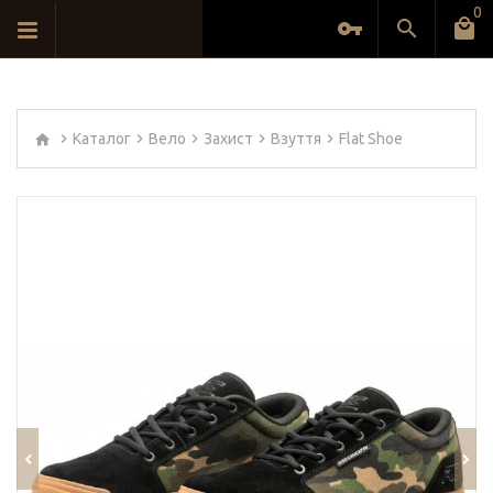
0
Каталог
Вело
Захист
Взуття
Flat Shoe