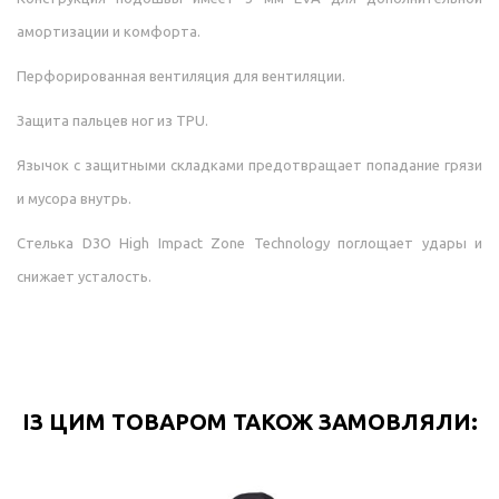
амортизации и комфорта.
Перфорированная вентиляция для вентиляции.
Защита пальцев ног из TPU.
Язычок с защитными складками предотвращает попадание грязи
и мусора внутрь.
Стелька D3O High Impact Zone Technology поглощает удары и
снижает усталость.
ІЗ ЦИМ ТОВАРОМ ТАКОЖ ЗАМОВЛЯЛИ: