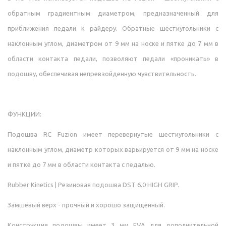
обратным градиентным диаметром, предназначенный для
приближения педали к райдеру. Обратные шестиугольники с
наклонным углом, диаметром от 9 мм на носке и пятке до 7 мм в
области контакта педали, позволяют педали «проникать» в
подошву, обеспечивая непревзойденную чувствительность.
ФУНКЦИИ:
Подошва RC Fuzion имеет перевернутые шестиугольники с
наклонным углом, диаметр которых варьируется от 9 мм на носке
и пятке до 7 мм в области контакта с педалью.
Rubber Kinetics | Резиновая подошва DST 6.0 HIGH GRIP.
Замшевый верх - прочный и хорошо защищенный.
Конструкция подошвы имеет 3 мм EVA для дополнительной