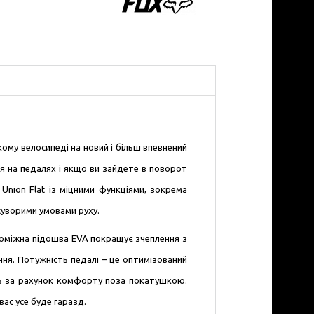
кому велосипеді на новий і більш впевнений
ся на педалях і якщо ви зайдете в поворот
Union Flat із міцними функціями, зокрема
суворими умовами руху.
проміжна підошва EVA покращує зчеплення з
ня. Потужність педалі – це оптимізований
ь за рахунок комфорту поза покатушкою.
ас усе буде гаразд.