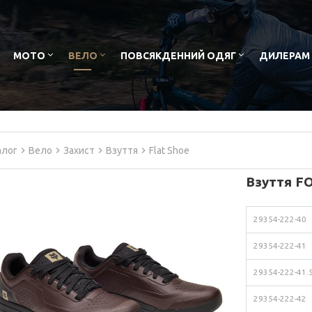
МОТО
ВЕЛО
ПОВСЯКДЕННИЙ ОДЯГ
ДИЛЕРАМ
алог
Вело
Захист
Взуття
Flat Shoe
Взуття F
29354-222-40
29354-222-41
29354-222-41.
29354-222-42