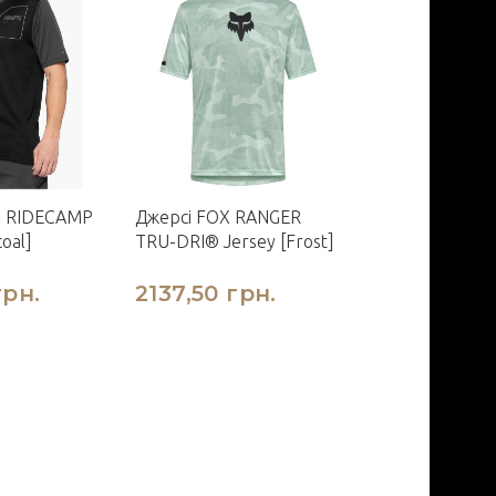
% RIDECAMP
Джерсі FOX RANGER
Джерсі FOX RA
oal]
TRU-DRI® Jersey [Frost]
[Red]
грн.
2137,50 грн.
2486,25 г
2925,00 грн.
Економія 438,75 