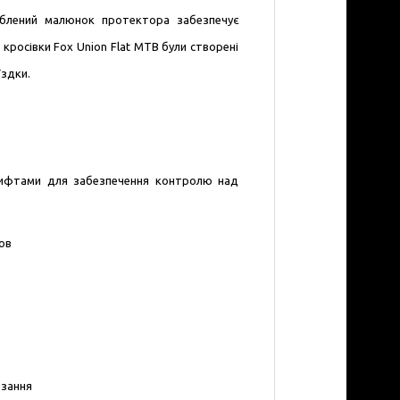
облений малюнок протектора забезпечує
 кросівки Fox Union Flat MTB були створені
їздки.
тифтами для забезпечення контролю над
ов
взання