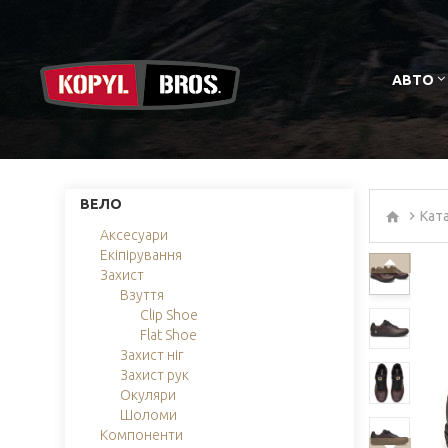
АВТО
ВЕЛО
Кат
Аксесуари
Екіпірування
Захист
Взуття
Clip Shoe
Flat Shoe
Захист ніг
Захист рук
Окуляри
Шоломи
Компоненти