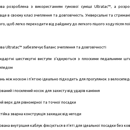
ва розроблена з використанням гумової суміші Ultratac™, а розр
ще в своєму класі зчеплення та довговічність. Універсальні та стримані
ого, щоб легко переходити від райдингу до легкого п
ішого ходу
після по
ва Ultratac™ забезпечує баланс зчеплення та довговічності
ндартні шестикутні виступи з’єднуються з плоскими педальними ш
ипедом
ань між носком і п’ятою ідеально підходить для прогулянок з велосипед
ваний і посилений носок для захисту від ударів каміння
ий верх для рівномірної та точної посадки
тійка зварна конструкція захищає від негоди
вана внутрішня каблук фіксується в п’яті для ідеальної посадки без ко