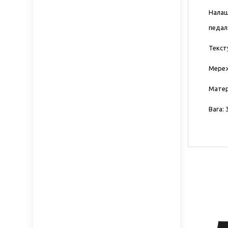
Налаш
педал
Текст
Мереж
Матер
Вага: 