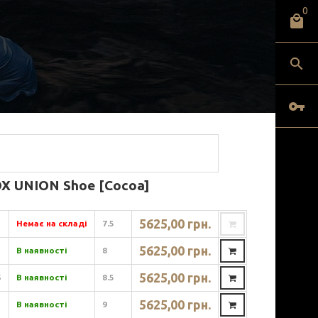
0
OX UNION Shoe [Cocoa]
5625,00 грн.
Немає на складі
7.5
5625,00 грн.
В наявності
8
5625,00 грн.
5
В наявності
8.5
5625,00 грн.
В наявності
9