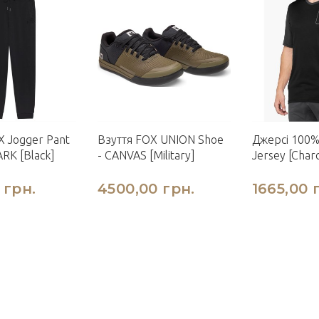
 Jogger Pant
Взуття FOX UNION Shoe
Джерсі 100
K [Black]
- CANVAS [Military]
Jersey [Charc
 грн.
4500,00 грн.
1665,00 