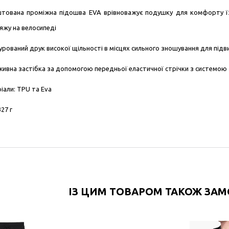
тована проміжна підошва EVA врівноважує подушку для комфорту ї
яжу на велосипеді
урований друк високої щільності в місцях сильного зношування для підв
ивна застібка за допомогою передньої еластичної стрічки з системою
іали: TPU та Eva
327 г
ІЗ ЦИМ ТОВАРОМ ТАКОЖ ЗА