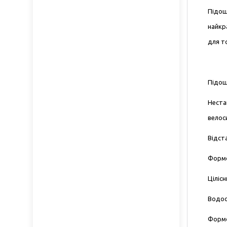
Підош
найкра
для т
Підош
Неста
велос
Відст
Формо
Цілісн
Водос
Формо