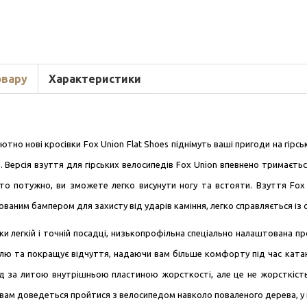
овару
Характеристики
тно нові кросівки Fox Union Flat Shoes піднімуть ваші пригоди на гірсь
ь. Версія взуття для гірських велосипедів Fox Union впевнено тримаєть
то потужно, ви зможете легко висунути ногу та встояти. Взуття Fox 
ваним бампером для захисту від ударів каміння, легко справляється із 
ки легкій і точній посадці, низькопрофільна спеціально налаштована 
лю та покращує відчуття, надаючи вам більше комфорту під час катан
д за литою внутрішньою пластиною жорсткості, але це не жорсткіст
вам доведеться пройтися з велосипедом навколо поваленого дерева, у в