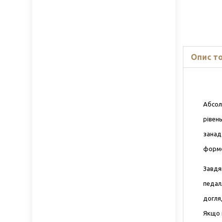
Опис т
Абсолю
рівен
занад
формо
Завдя
педал
догля
Якщо 